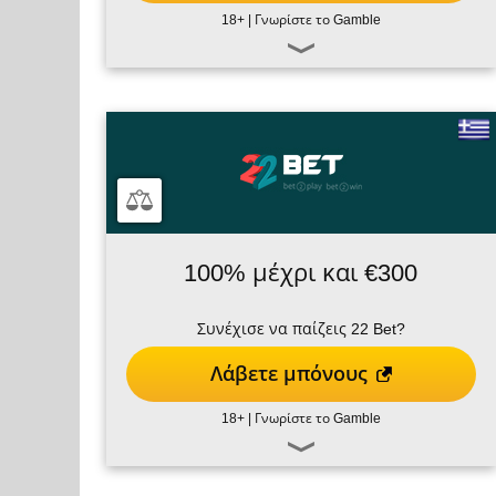
18+ |
Γνωρίστε το Gamble
100% μέχρι και €300
Συνέχισε να παίζεις 22 Bet?
Λάβετε μπόνους
18+ |
Γνωρίστε το Gamble