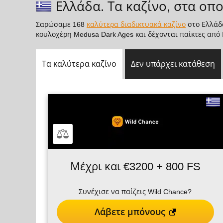
Ελλάδα. Τα καζίνο, στα οπο
Σαρώσαμε 168
καλύτερα διαδικτυακά καζίνο
στο Ελλάδα
κουλοχέρη Medusa Dark Ages και δέχονται παίκτες από
Τα καλύτερα καζίνο
Δεν υπάρχει κατάθεση
Μέχρι και €3200 + 800 FS
Συνέχισε να παίζεις Wild Chance?
Λάβετε μπόνους