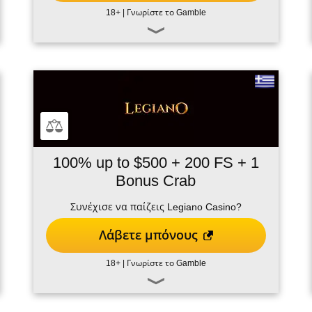
18+ |
Γνωρίστε το Gamble
100% up to $500 + 200 FS + 1
Bonus Crab
Συνέχισε να παίζεις Legiano Casino?
Λάβετε μπόνους
18+ |
Γνωρίστε το Gamble