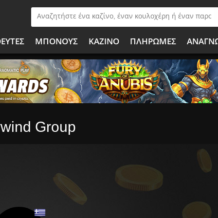
.
ΕΥΤΈΣ
ΜΠΌΝΟΥΣ
ΚΑΖΊΝΟ
ΠΛΗΡΩΜΈΣ
ΑΝΆΓΝ
wind Group