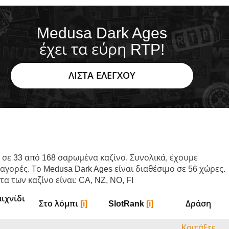
Medusa Dark Ages
έχει τα εύρη RTP!
ΛΙΣΤΑ ΕΛΕΓΧΟΥ
 σε 33 από 168 σαρωμένα καζίνο. Συνολικά, έχουμε
αγορές. Το Medusa Dark Ages είναι διαθέσιμο σε 56 χώρες.
 των καζίνο είναι: CA, NZ, NO, FI
ιχνίδι
Στο λόμπι
[i]
SlotRank
[i]
Δράση
Κοιτάξτε