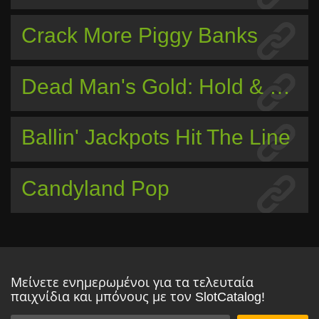
Crack More Piggy Banks
Dead Man's Gold: Hold & Win
Ballin' Jackpots Hit The Line
Candyland Pop
Μείνετε ενημερωμένοι για τα τελευταία
παιχνίδια και μπόνους με τον SlotCatalog!