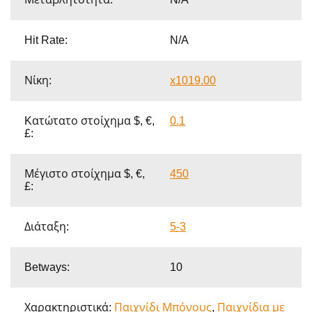
Hit Rate:
N/A
Νίκη:
x1019.00
Kατώτατο στοίχημα $, €,
0.1
£:
Μέγιστο στοίχημα $, €,
450
£:
Διάταξη:
5-3
Betways:
10
Χαρακτηριστικά:
Παιχνίδι Μπόνους
,
Παιχνίδια με