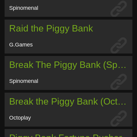
Spinomenal
Raid the Piggy Bank
G.Games
Break The Piggy Bank (Spinomenal)
Spinomenal
Break the Piggy Bank (Octoplay)
Octoplay