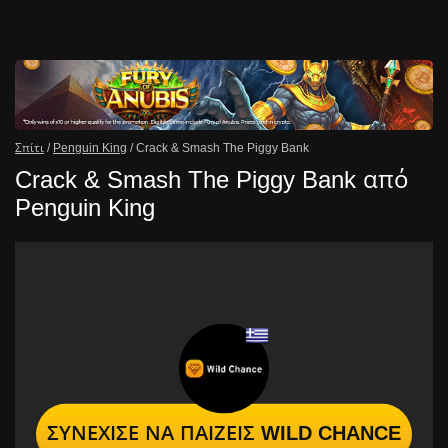
Σπίτι
/
Penguin King
/
Crack & Smash The Piggy Bank
Crack & Smash The Piggy Bank από
Penguin King
ΣΥΝΈΧΙΣΕ ΝΑ ΠΑΊΖΕΙΣ WILD CHANCE