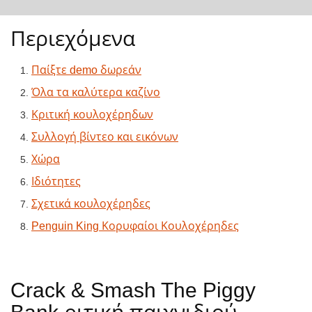
Περιεχόμενα
Παίξτε demo δωρεάν
Όλα τα καλύτερα καζίνο
Κριτική κουλοχέρηδων
Συλλογή βίντεο και εικόνων
Χώρα
Ιδιότητες
Σχετικά κουλοχέρηδες
Penguin King Κορυφαίοι Κουλοχέρηδες
Crack & Smash The Piggy