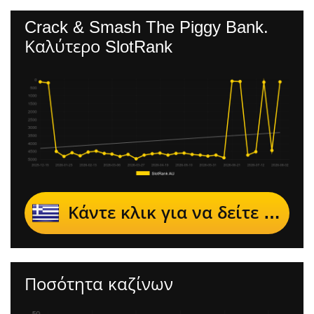
Crack & Smash The Piggy Bank.
Καλύτερο SlotRank
Κάντε κλικ για να δείτε το SlotRank για Ελλάδα
Ποσότητα καζίνων