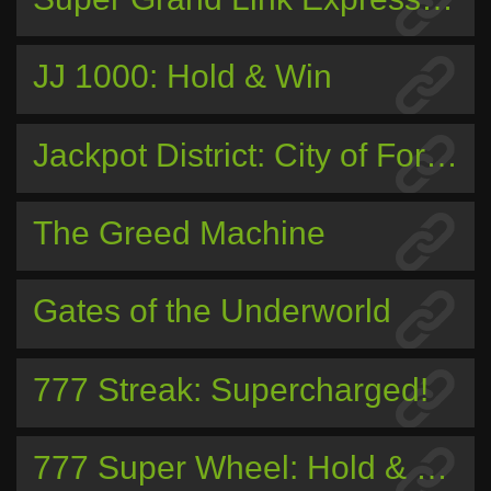
JJ 1000: Hold & Win
Jackpot District: City of Fortune
The Greed Machine
Gates of the Underworld
777 Streak: Supercharged!
777 Super Wheel: Hold & Win