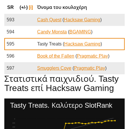
SR
(+/-)
[i]
Όνομα του κουλοχέρη
593
Cash Quest
(
Hacksaw Gaming
)
594
Candy Monsta
(
BGAMING
)
595
Tasty Treats (
Hacksaw Gaming
)
596
Book of the Fallen
(
Pragmatic Play
)
597
Smugglers Cove
(
Pragmatic Play
)
Στατιστικά παιχνιδιού. Tasty
Treats επί Hacksaw Gaming
Tasty Treats. Καλύτερο SlotRank