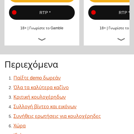
RTP *
RTP *
18+ |
Γνωρίστε το Gamble
18+ |
Γνωρίστε το G
Περιεχόμενα
Παίξτε demo δωρεάν
Όλα τα καλύτερα καζίνο
Κριτική κουλοχέρηδων
Συλλογή βίντεο και εικόνων
Συνήθεις ερωτήσεις για κουλοχέρηδες
Χώρα