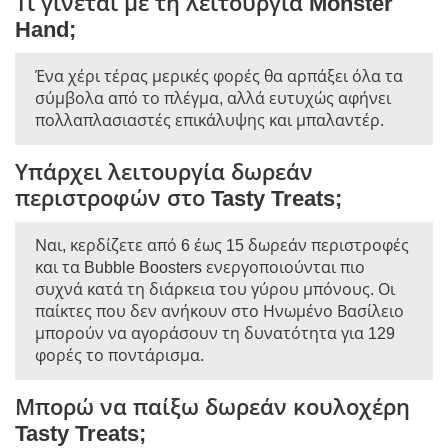
Τι γίνεται με τη λειτουργία Monster
Hand;
Ένα χέρι τέρας μερικές φορές θα αρπάξει όλα τα
σύμβολα από το πλέγμα, αλλά ευτυχώς αφήνει
πολλαπλασιαστές επικάλυψης και μπαλαντέρ.
Υπάρχει λειτουργία δωρεάν
περιστροφών στο Tasty Treats;
Ναι, κερδίζετε από 6 έως 15 δωρεάν περιστροφές
και τα Bubble Boosters ενεργοποιούνται πιο
συχνά κατά τη διάρκεια του γύρου μπόνους. Οι
παίκτες που δεν ανήκουν στο Ηνωμένο Βασίλειο
μπορούν να αγοράσουν τη δυνατότητα για 129
φορές το ποντάρισμα.
Μπορώ να παίξω δωρεάν κουλοχέρη
Tasty Treats;