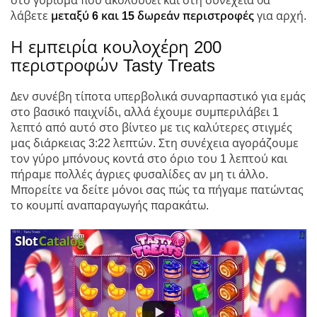
στο γύρισμα που ακολουθεί και στη συνέχεια θα
λάβετε
μεταξύ 6 και 15 δωρεάν περιστροφές
για αρχή.
Η εμπειρία κουλοχέρη 200
περιστροφών Tasty Treats
Δεν συνέβη τίποτα υπερβολικά συναρπαστικό για εμάς
στο βασικό παιχνίδι, αλλά έχουμε συμπεριλάβει 1
λεπτό από αυτό στο βίντεο με τις καλύτερες στιγμές
μας διάρκειας 3:22 λεπτών. Στη συνέχεια αγοράζουμε
τον γύρο μπόνους κοντά στο όριο του 1 λεπτού και
πήραμε πολλές άγριες φυσαλίδες αν μη τι άλλο.
Μπορείτε να δείτε μόνοι σας πώς τα πήγαμε πατώντας
το κουμπί αναπαραγωγής παρακάτω.