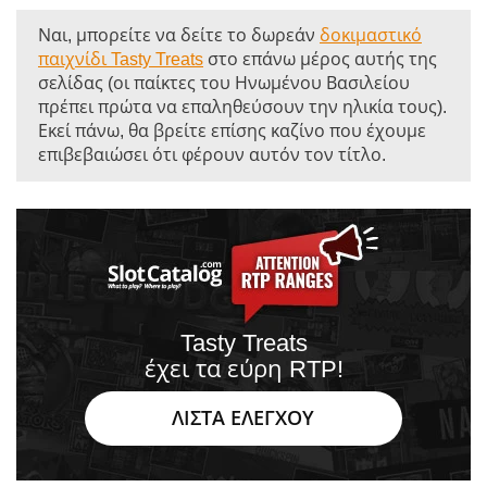
Ναι, μπορείτε να δείτε το δωρεάν
δοκιμαστικό
παιχνίδι Tasty Treats
στο επάνω μέρος αυτής της
σελίδας (οι παίκτες του Ηνωμένου Βασιλείου
πρέπει πρώτα να επαληθεύσουν την ηλικία τους).
Εκεί πάνω, θα βρείτε επίσης καζίνο που έχουμε
επιβεβαιώσει ότι φέρουν αυτόν τον τίτλο.
Tasty Treats
έχει τα εύρη RTP!
ΛΙΣΤΑ ΕΛΕΓΧΟΥ