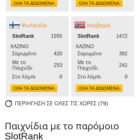
ΟΛΑ ΤΑ ΔΕΔΟΜΈΝΑ
ΟΛΑ ΤΑ ΔΕΔΟΜΈΝΑ
Φινλανδία
Νορβηγία
SlotRank
1555
SlotRank
1472
ΚΑΖΊΝΟ
ΚΑΖΊΝΟ
Σαρωμένο
420
Σαρωμένο
392
Με το
Με το
253
241
Παιχνίδι
Παιχνίδι
Στο λόμπι
0
Στο λόμπι
0
ΟΛΑ ΤΑ ΔΕΔΟΜΈΝΑ
ΟΛΑ ΤΑ ΔΕΔΟΜΈΝΑ
ΠΕΡΙΉΓΗΣΗ ΣΕ ΌΛΕΣ ΤΙΣ ΧΏΡΕΣ (79)
Παιχνίδια με το παρόμοιο
SlotRank