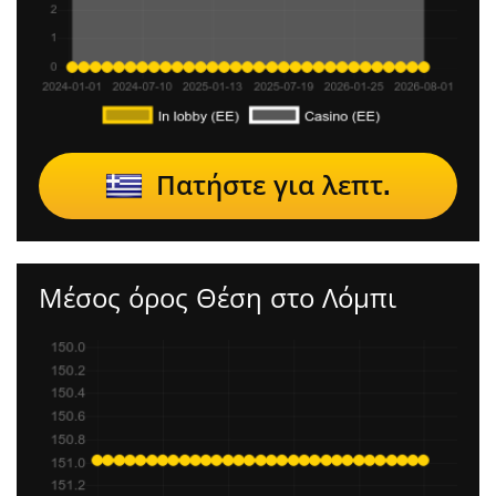
Πατήστε για λεπτ.
Μέσος όρος Θέση στο Λόμπι