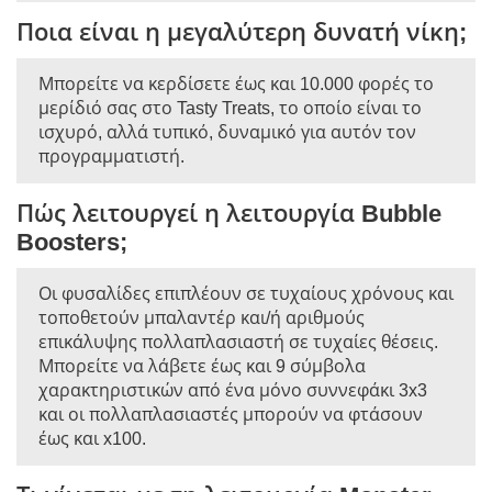
Ποια είναι η μεγαλύτερη δυνατή νίκη;
Μπορείτε να κερδίσετε έως και 10.000 φορές το
μερίδιό σας στο Tasty Treats, το οποίο είναι το
ισχυρό, αλλά τυπικό, δυναμικό για αυτόν τον
προγραμματιστή.
Πώς λειτουργεί η λειτουργία Bubble
Boosters;
Οι φυσαλίδες επιπλέουν σε τυχαίους χρόνους και
τοποθετούν μπαλαντέρ και/ή αριθμούς
επικάλυψης πολλαπλασιαστή σε τυχαίες θέσεις.
Μπορείτε να λάβετε έως και 9 σύμβολα
χαρακτηριστικών από ένα μόνο συννεφάκι 3x3
και οι πολλαπλασιαστές μπορούν να φτάσουν
έως και x100.