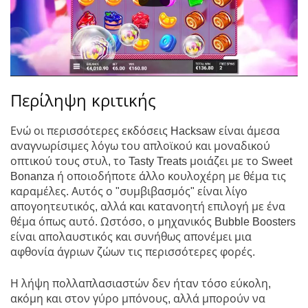
Περίληψη κριτικής
Ενώ οι περισσότερες εκδόσεις Hacksaw είναι άμεσα
αναγνωρίσιμες λόγω του απλοϊκού και μοναδικού
οπτικού τους στυλ, το Tasty Treats μοιάζει με το Sweet
Bonanza ή οποιοδήποτε άλλο κουλοχέρη με θέμα τις
καραμέλες. Αυτός ο "συμβιβασμός" είναι λίγο
απογοητευτικός, αλλά και κατανοητή επιλογή με ένα
θέμα όπως αυτό. Ωστόσο, ο μηχανικός Bubble Boosters
είναι απολαυστικός και συνήθως απονέμει μια
αφθονία άγριων ζώων τις περισσότερες φορές.
Η λήψη πολλαπλασιαστών δεν ήταν τόσο εύκολη,
ακόμη και στον γύρο μπόνους, αλλά μπορούν να