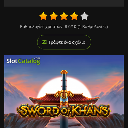
Βαθμολογίες χρηστών:
8.0
/10
(
1
Βαθμολογίες)
Γράψτε ένα σχόλιο