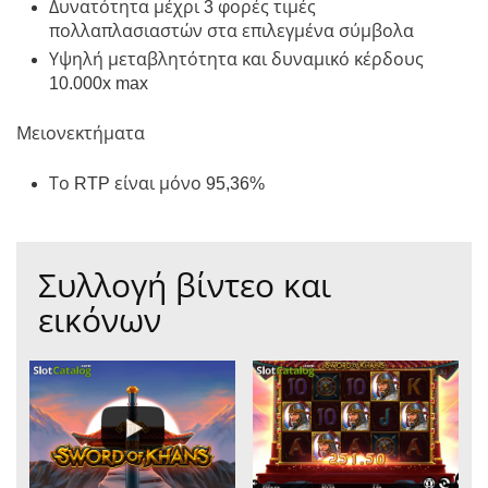
Δυνατότητα μέχρι 3 φορές τιμές
πολλαπλασιαστών στα επιλεγμένα σύμβολα
Υψηλή μεταβλητότητα και δυναμικό κέρδους
10.000x max
Μειονεκτήματα
Το RTP είναι μόνο 95,36%
Συλλογή βίντεο και
εικόνων