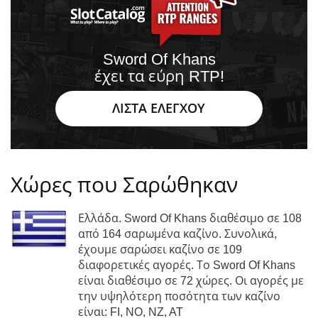
Sword Of Khans
έχει τα εύρη RTP!
ΛΙΣΤΑ ΕΛΕΓΧΟΥ
Χώρες που Σαρώθηκαν
Ελλάδα. Sword Of Khans διαθέσιμο σε 108
από 164 σαρωμένα καζίνο. Συνολικά,
έχουμε σαρώσει καζίνο σε 109
διαφορετικές αγορές. Το Sword Of Khans
είναι διαθέσιμο σε 72 χώρες. Οι αγορές με
την υψηλότερη ποσότητα των καζίνο
είναι: FI, NO, NZ, AT