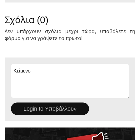
Σχόλια (0)
Δεν υπάρχουν σχόλια μέχρι τώρα, υποβάλετε τη
φόρμα για να γράψετε το πρώτο!