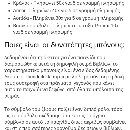
Κράνος - Πληρώνει 50x για 5 σε γραμμή πληρωμής
Armor - Πληρώνει 40x για 5 σε γραμμή πληρωμής
Ασπίδα - Πληρώνει 30x για 5 σε γραμμή πληρωμής
Βασικά σύμβολα - Πληρώστε μεταξύ 15x και 10x
για 5 σε γραμμή πληρωμής
Ποιες είναι οι δυνατότητες μπόνους;
Δεδομένου ότι πρόκειται για ένα παιχνίδι που
διαμορφώθηκε μετά τη δημοφιλή σειρά Βιβλίων, το
χαρακτηριστικό μπόνους είναι ένα είδος δεδομένης.
Ακόμα, ο Thunderkick συμπεριέλαβε με σύνεση τη δική
τους συστροφή στα πράγματα, γεγονός που κάνει
αυτό το παιχνίδι να ξεφύγει από όλα τα υπόλοιπα της
σειράς.
Το σύμβολο του ξίφους παίζει έναν διπλό ρόλο, τόσο
ως το σύμβολο σκέδασης όσο και ως το άγριο
σύμβολο σε αυτό το παιχνίδι, όπως ακριβώς συμβαίνει
και στις περισσότερες χρονοθυρίδες σειρών βιβλίων.