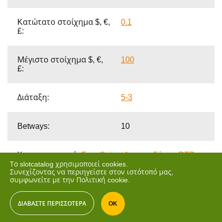
Kατώτατο στοίχημα $, €,
0.1
£:
Μέγιστο στοίχημα $, €,
100
£:
Διάταξη:
5-3
Betways:
10
Χαρακτηριστικά:
Free Spins
,
Αγριος
,
Εύρος RTP
,
Πολλαπλασιαστής
,
Σύμβολα Scatter
,
Σύμβολα
Το slotcatalog χρησιμοποιεί cookies.
Συνεχίζοντας να περιηγείστε στον ιστότοπό μας,
Επέκτασης
συμφωνείτε με την Πολιτική cookie.
Θέμα:
Ανατολίτικο, Ασιατικό
,
Ασπίδα
,
Βουνά
,
ΔΙΑΒΆΣΤΕ ΠΕΡΙΣΣΌΤΕΡΑ
ΟΚ
Πολεμιστής
,
Ροζ
,
Σπαθί
,
Το Κόκκινο