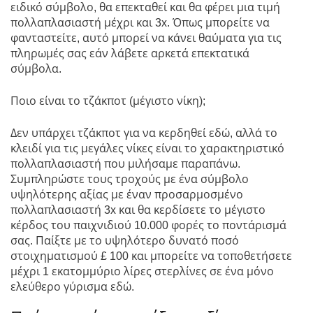
ειδικό σύμβολο, θα επεκταθεί και θα φέρει μια τιμή
πολλαπλασιαστή μέχρι και 3x. Όπως μπορείτε να
φανταστείτε, αυτό μπορεί να κάνει θαύματα για τις
πληρωμές σας εάν λάβετε αρκετά επεκτατικά
σύμβολα.
Ποιο είναι το τζάκποτ (μέγιστο νίκη);
Δεν υπάρχει τζάκποτ για να κερδηθεί εδώ, αλλά το
κλειδί για τις μεγάλες νίκες είναι το χαρακτηριστικό
πολλαπλασιαστή που μιλήσαμε παραπάνω.
Συμπληρώστε τους τροχούς με ένα σύμβολο
υψηλότερης αξίας με έναν προσαρμοσμένο
πολλαπλασιαστή 3x και θα κερδίσετε το μέγιστο
κέρδος του παιχνιδιού 10.000 φορές το ποντάρισμά
σας. Παίξτε με το υψηλότερο δυνατό ποσό
στοιχηματισμού £ 100 και μπορείτε να τοποθετήσετε
μέχρι 1 εκατομμύριο λίρες στερλίνες σε ένα μόνο
ελεύθερο γύρισμα εδώ.