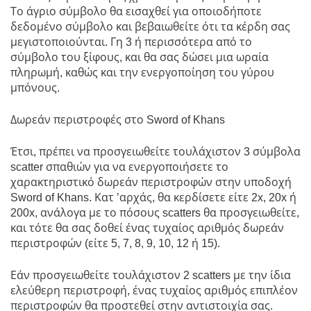
Το άγριο σύμβολο θα εισαχθεί για οποιοδήποτε
δεδομένο σύμβολο και βεβαιωθείτε ότι τα κέρδη σας
μεγιστοποιούνται. Γη 3 ή περισσότερα από το
σύμβολο του ξίφους, και θα σας δώσει μια ωραία
πληρωμή, καθώς και την ενεργοποίηση του γύρου
μπόνους.
Δωρεάν περιστροφές στο Sword of Khans
Έτσι, πρέπει να προσγειωθείτε τουλάχιστον 3 σύμβολα
scatter σπαθιών για να ενεργοποιήσετε το
χαρακτηριστικό δωρεάν περιστροφών στην υποδοχή
Sword of Khans. Κατ ’αρχάς, θα κερδίσετε είτε 2x, 20x ή
200x, ανάλογα με το πόσους scatters θα προσγειωθείτε,
και τότε θα σας δοθεί ένας τυχαίος αριθμός δωρεάν
περιστροφών (είτε 5, 7, 8, 9, 10, 12 ή 15).
Εάν προσγειωθείτε τουλάχιστον 2 scatters με την ίδια
ελεύθερη περιστροφή, ένας τυχαίος αριθμός επιπλέον
περιστροφών θα προστεθεί στην αντιστοιχία σας.