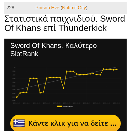
228
Poison Eve
(
Nolimit City
)
Στατιστικά παιχνιδιού. Sword
Of Khans επί Thunderkick
Sword Of Khans. Καλύτερο
SlotRank
Κάντε κλικ για να δείτε το SlotRank για Ελλάδα