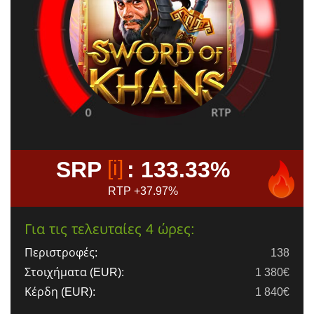
[ i ]
SRP
: 133.33%
RTP +37.97%
Για τις τελευταίες 4 ώρες:
Περιστροφές:
138
Στοιχήματα (EUR):
1 380€
Κέρδη (EUR):
1 840€