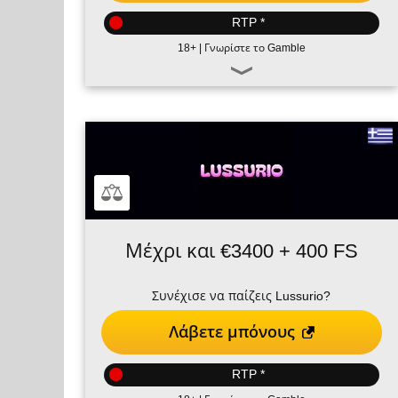
RTP *
18+ |
Γνωρίστε το Gamble
Μέχρι και €3400 + 400 FS
Συνέχισε να παίζεις Lussurio?
Λάβετε μπόνους
RTP *