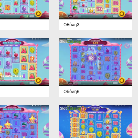
Οθόνη3
Οθόνη6