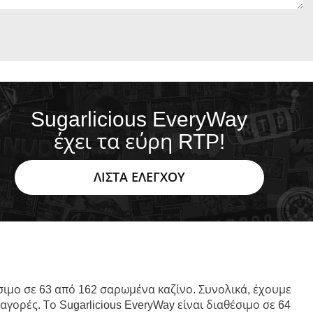
Sugarlicious EveryWay
έχει τα εύρη RTP!
ΛΙΣΤΑ ΕΛΕΓΧΟΥ
σιμο σε 63 από 162 σαρωμένα καζίνο. Συνολικά, έχουμε
αγορές. Το Sugarlicious EveryWay είναι διαθέσιμο σε 64