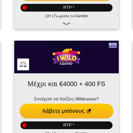
RTP *
18+ |
Γνωρίστε το Gamble
Μέχρι και €4000 + 400 FS
Συνέχισε να παίζεις iWildcasino?
Λάβετε μπόνους
RTP *