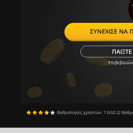
ΣΥΝΈΧΙΣΕ ΝΑ 
ΠΑΊΞΤ
Επιβεβαιώνω
Βαθμολογίες χρηστών:
7.0
/10
(
2
Βαθμο