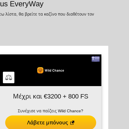
ous EveryWay
ω λίστα, θα βρείτε τα καζίνο που διαθέτουν τον
Μέχρι και €3200 + 800 FS
Συνέχισε να παίζεις Wild Chance?
Λάβετε μπόνους