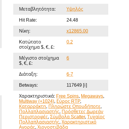
Μεταβλητότητα:
Υψηλός
Hit Rate:
24.48
Νίκη:
x12865.00
Kατώτατο
0.2
στοίχημα $, €, £:
Μέγιστο στοίχημα
6
$, €, £:
Διάταξη:
6-7
Betways:
117649
[ i ]
Χαρακτηριστικά:
Free Spins
,
Megaways
,
Multiway (+1024)
,
Εύρος RTP
,
Καταρράκτη
,
Πληρώστε Οπουδήποτε
,
Πολλαπλασιαστής
,
Πρόσθετες Δωρεάν
Περιστροφές
,
Σύμβολα Scatter
,
Τυχαίος
Πολλαπλασιαστής
,
Χαρακτηριστικό
Αγοράς
,
Χιονοστιβάδα