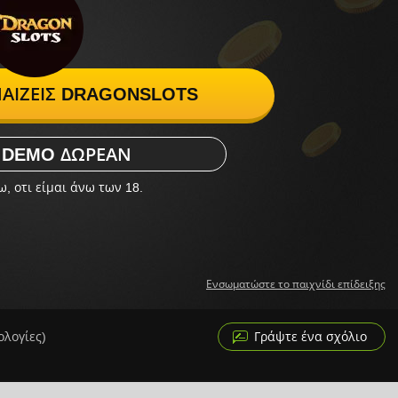
ΠΑΊΖΕΙΣ DRAGONSLOTS
Ε DEMO ΔΩΡΕΆΝ
, οτι είμαι άνω των 18.
Ενσωματώστε το παιχνίδι επίδειξης
λογίες)
Γράψτε ένα σχόλιο