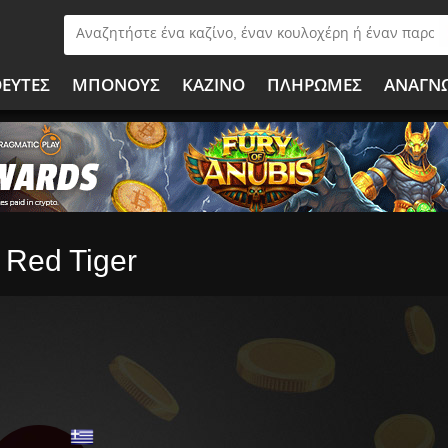
.
ΕΥΤΈΣ
ΜΠΌΝΟΥΣ
ΚΑΖΊΝΟ
ΠΛΗΡΩΜΈΣ
ΑΝΆΓΝ
 Red Tiger