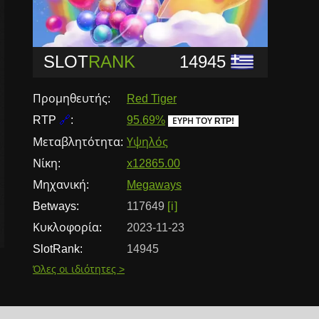
SLOT
RANK
14945
Προμηθευτής:
Red Tiger
RTP
🔗
:
95.69%
ΕΥΡΉ ΤΟΥ RTP!
Μεταβλητότητα:
Υψηλός
Νίκη:
x12865.00
Μηχανική:
Megaways
Betways:
117649
[ i ]
Κυκλοφορία:
2023-11-23
SlotRank:
14945
Όλες οι ιδιότητες >