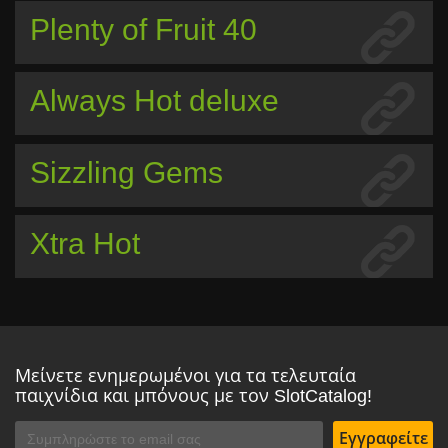
Plenty of Fruit 40
Always Hot deluxe
Sizzling Gems
Xtra Hot
Μείνετε ενημερωμένοι για τα τελευταία
παιχνίδια και μπόνους με τον SlotCatalog!
Εγγραφείτε