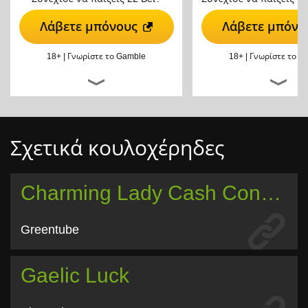
Λάβετε μπόνους
Λάβετε μπόνο
18+ |
Γνωρίστε το Gamble
18+ |
Γνωρίστε το G
Σχετικά κουλοχέρηδες
Charming Lady Cash Connection
Greentube
Gaelic Luck