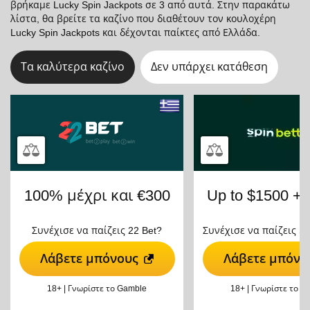
βρήκαμε Lucky Spin Jackpots σε 3 από αυτά. Στην παρακάτω
λίστα, θα βρείτε τα καζίνο που διαθέτουν τον κουλοχέρη
Lucky Spin Jackpots και δέχονται παίκτες από Ελλάδα.
Τα καλύτερα καζίνο
Δεν υπάρχει κατάθεση
100% μέχρι και €300
Up to $1500 + 
Συνέχισε να παίζεις 22 Bet?
Λάβετε μπόνους
Λάβετε μπόνο
18+ |
Γνωρίστε το Gamble
18+ |
Γνωρίστε το G