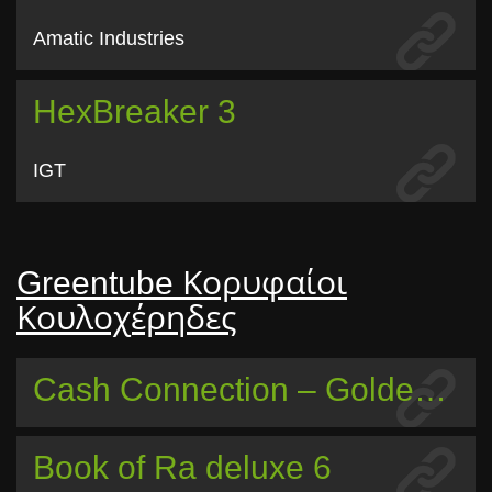
Amatic Industries
HexBreaker 3
IGT
Greentube Κορυφαίοι
Κουλοχέρηδες
Cash Connection – Golden Book Of Ra
Book of Ra deluxe 6