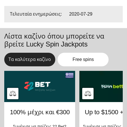
Τελευταία ενημερώσεις:
2020-07-29
Λίστα καζίνο όπου μπορείτε να
βρείτε Lucky Spin Jackpots
Τα καλύτερα καζίνο
Free spins
100% μέχρι και €300
Up to $1500 + 
Συνέχισε να παίζεις 22 Bet?