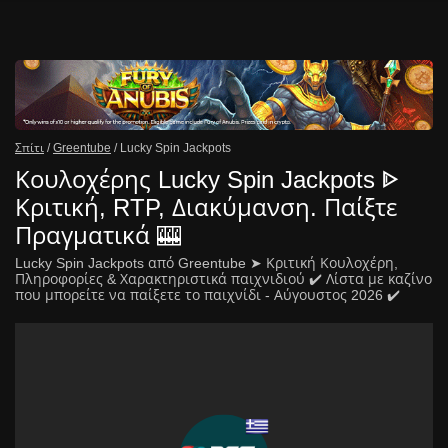
Σπίτι
/
Greentube
/
Lucky Spin Jackpots
Κουλοχέρης Lucky Spin Jackpots ᐈ
Κριτική, RTP, Διακύμανση. Παίξτε
Πραγματικά 🎰
Lucky Spin Jackpots από Greentube ➤ Κριτική Κουλοχέρη,
Πληροφορίες & Χαρακτηριστικά παιχνιδιού ✔️ Λίστα με καζίνο
που μπορείτε να παίξετε το παιχνίδι - Αύγουστος 2026 ✔️