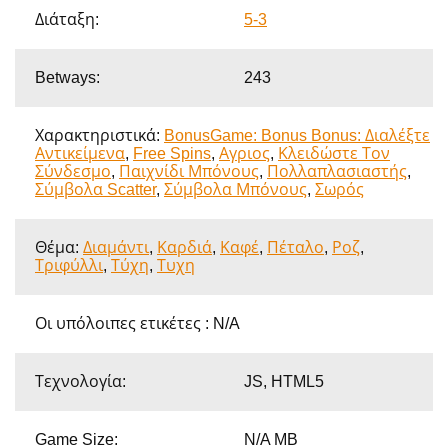
Διάταξη:
5-3
Betways:
243
Χαρακτηριστικά:
BonusGame: Bonus Bonus: Διαλέξτε
Αντικείμενα
,
Free Spins
,
Αγριος
,
Κλειδώστε Τον
Σύνδεσμο
,
Παιχνίδι Μπόνους
,
Πολλαπλασιαστής
,
Σύμβολα Scatter
,
Σύμβολα Μπόνους
,
Σωρός
Θέμα:
Διαμάντι
,
Καρδιά
,
Καφέ
,
Πέταλο
,
Ροζ
,
Τριφύλλι
,
Τύχη
,
Τυχη
Οι υπόλοιπες ετικέτες : N/A
Τεχνολογία:
JS, HTML5
Game Size:
N/A MB