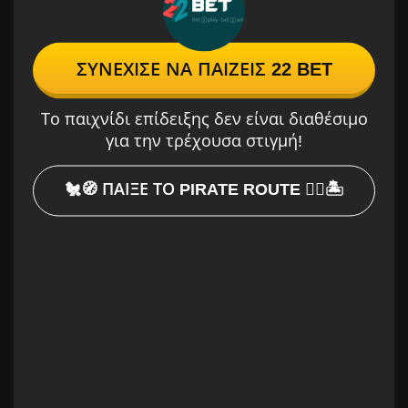
ΣΥΝΈΧΙΣΕ ΝΑ ΠΑΊΖΕΙΣ 22 BET
Το παιχνίδι επίδειξης δεν είναι διαθέσιμο
για την τρέχουσα στιγμή!
🐔🧭 ΠΑΊΞΕ ΤΟ PIRATE ROUTE 🏴‍☠️🏝️