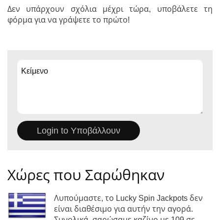
Δεν υπάρχουν σχόλια μέχρι τώρα, υποβάλετε τη
φόρμα για να γράψετε το πρώτο!
Χώρες που Σαρώθηκαν
Λυπούμαστε, το Lucky Spin Jackpots δεν
είναι διαθέσιμο για αυτήν την αγορά.
Συνολικά, σαρώσαμε καζίνο με 109 σε