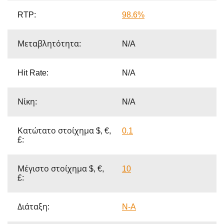
RTP:
98.6%
Μεταβλητότητα:
N/A
Hit Rate:
N/A
Νίκη:
N/A
Kατώτατο στοίχημα $, €,
0.1
£:
Μέγιστο στοίχημα $, €,
10
£:
Διάταξη:
N-A