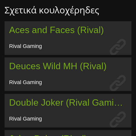
Σχετικά κουλοχέρηδες
Aces and Faces (Rival)
Rival Gaming
Deuces Wild MH (Rival)
Rival Gaming
Double Joker (Rival Gaming)
Rival Gaming