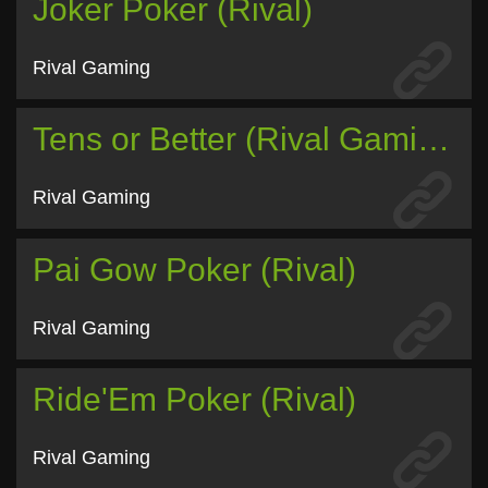
Joker Poker (Rival)
Rival Gaming
Tens or Better (Rival Gaming)
Rival Gaming
Pai Gow Poker (Rival)
Rival Gaming
Ride'Em Poker (Rival)
Rival Gaming