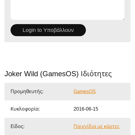
Joker Wild (GamesOS) Ιδιότητες
Προμηθευτής:
GamesOS
Κυκλοφορία:
2016-06-15
Είδος:
Παιχνίδια με κάρτες