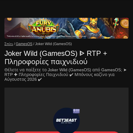
Σπίτι
/
GamesOS
/
Joker Wild (GamesOS)
Joker Wild (GamesOS) ᐈ RTP +
Πληροφορίες παιχνιδιού
Θέλετε να παίξετε το Joker Wild (GamesOS) από GamesOS; ➤
RTP ✚ Πληροφορίες Παιχνιδιού ✔️ Μπόνους καζίνο για
Αύγουστος 2026 ✔️