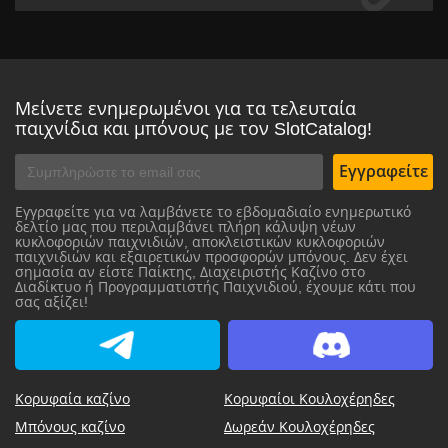
Μείνετε ενημερωμένοι για τα τελευταία
παιχνίδια και μπόνους με τον SlotCatalog!
Εγγραφείτε
Εγγραφείτε για να λαμβάνετε το εβδομαδιαίο ενημερωτικό
δελτίο μας που περιλαμβάνει πλήρη κάλυψη νέων
κυκλοφοριών παιχνιδιών, αποκλειστικών κυκλοφοριών
παιχνιδιών και εξαιρετικών προσφορών μπόνους. Δεν έχει
σημασία αν είστε Παίκτης, Διαχειριστής Καζίνο στο
Διαδίκτυο ή Προγραμματιστής Παιχνιδιού, έχουμε κάτι που
σας αξίζει!
SlotCatalog Telegram
SlotCatalog Discord
Κορυφαία καζίνο
Κορυφαίοι Κουλοχέρηδες
Μπόνους καζίνο
Δωρεάν Κουλοχέρηδες