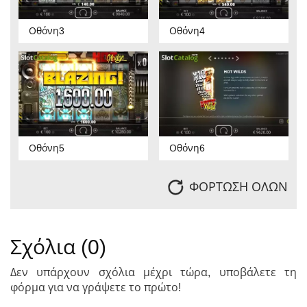
Οθόνη3
Οθόνη4
Οθόνη5
Οθόνη6
ΦΌΡΤΩΣΗ ΌΛΩΝ
Σχόλια (0)
Δεν υπάρχουν σχόλια μέχρι τώρα, υποβάλετε τη
φόρμα για να γράψετε το πρώτο!