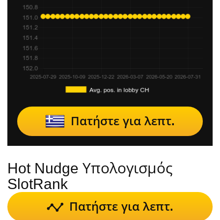
Πατήστε για λεπτ.
Hot Nudge Υπολογισμός
SlotRank
Πατήστε για λεπτ.