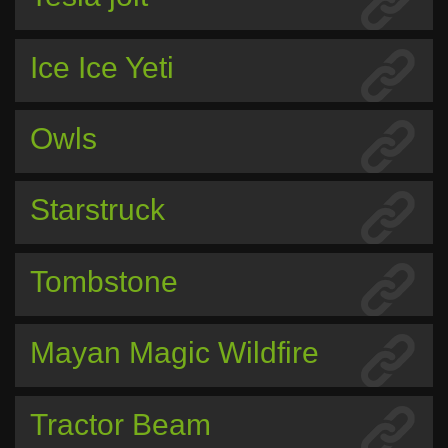
Ice Ice Yeti
Owls
Starstruck
Tombstone
Mayan Magic Wildfire
Tractor Beam