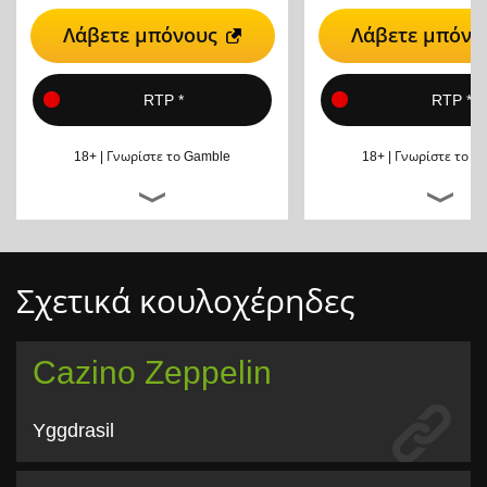
Λάβετε μπόνους
Λάβετε μπόνο
RTP *
RTP *
18+ |
Γνωρίστε το Gamble
18+ |
Γνωρίστε το G
Σχετικά κουλοχέρηδες
Cazino Zeppelin
Yggdrasil