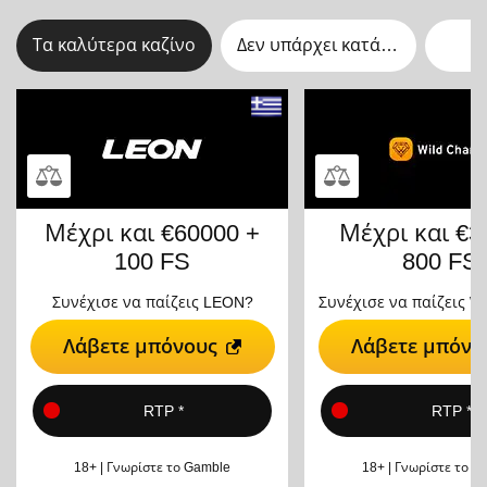
Τα καλύτερα καζίνο
Δεν υπάρχει κατάθεση
Ν
Μέχρι και €60000 +
Μέχρι και €3
100 FS
800 FS
Συνέχισε να παίζεις LEON?
Λάβετε μπόνους
Λάβετε μπόνο
RTP *
RTP *
18+ |
Γνωρίστε το Gamble
18+ |
Γνωρίστε το G