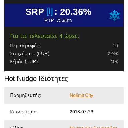
[ i ]
SRP
: 20.36%
RTP -75.93%
Για τις τελευταίες 4 ώρες:
Περιστροφές:
56
Στοιχήματα (EUR):
224€
Κέρδη (EUR):
46€
Hot Nudge Ιδιότητες
Προμηθευτής:
Nolimit City
Κυκλοφορία:
2018-07-26