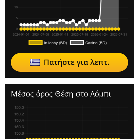
Πατήστε για λεπτ.
Μέσος όρος Θέση στο Λόμπι