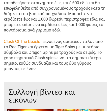
τοποθετήσετε στοιχήματα έως και £ 600 εδώ και θα
επωφεληθείτε από συγχρονισμένους τροχούς κατά τη
διάρκεια του βασικού παιχνιδιού. Μπορείτε να
κερδίσετε έως και 1.000 δωρεάν περιστροφές εδώ, και
μπορείτε επίσης να κερδίσετε έως και 1.000 φορές το
ποντάρισμα ανά γύρισμα εδώ.
Clash Of The Beasts
- είναι ένας ασιατικός τίτλος από
το Red Tiger και έρχεται με Tiger Spins με μυστήρια
σύμβολα και Dragon Spins με τροχούς και σειρές. Το
χαρακτηριστικό Clash spins είναι το σημαντικότερο
σημείο, καθώς συνδυάζει και τους δύο γύρους
μπόνους σε έναν.
Συλλογή βίντεο και
εικόνων