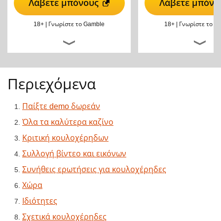
Λάβετε μπόνους
Λάβετε μπόνο
18+ |
Γνωρίστε το Gamble
18+ |
Γνωρίστε το G
Περιεχόμενα
Παίξτε demo δωρεάν
Όλα τα καλύτερα καζίνο
Κριτική κουλοχέρηδων
Συλλογή βίντεο και εικόνων
Συνήθεις ερωτήσεις για κουλοχέρηδες
Χώρα
Ιδιότητες
Σχετικά κουλοχέρηδες