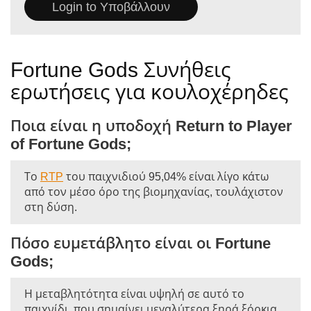
Fortune Gods Συνήθεις
ερωτήσεις για κουλοχέρηδες
Ποια είναι η υποδοχή Return to Player
of Fortune Gods;
Το
RTP
του παιχνιδιού 95,04% είναι λίγο κάτω
από τον μέσο όρο της βιομηχανίας, τουλάχιστον
στη δύση.
Πόσο ευμετάβλητο είναι οι Fortune
Gods;
Η μεταβλητότητα είναι υψηλή σε αυτό το
παιχνίδι, που σημαίνει μεγαλύτερα ξηρά ξόρκια