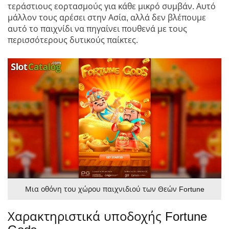
τεράστιους εορτασμούς για κάθε μικρό συμβάν. Αυτό
μάλλον τους αρέσει στην Ασία, αλλά δεν βλέπουμε
αυτό το παιχνίδι να πηγαίνει πουθενά με τους
περισσότερους δυτικούς παίκτες.
Μια οθόνη του χώρου παιχνιδιού των Θεών Fortune
Χαρακτηριστικά υποδοχής Fortune