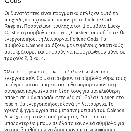
Gods
Οι δυνατότητες είναι πραγματικά απλές σε αυτό το
παιχνίδι, και έχουν να κάνουν με το Fortune Gods
Respins. Προσγείωση τουλάχιστον 1 σύμβολο Lucky
Caishen ή σύμβολο επιτυχίας Caishen, οπουδήποτε θα
ενεργοποιήσει τη λειτουργία Fortune Gods. Τα
σύμβολα Caishen μοιάζουν με ντυμένους ασιατικούς
αυτοκράτορες και μπορούν να προσγειωθούν μόνο σε
τροχούς 2, 3 και 4.
Όλες οι εμφανίσεις των συμβόλων Caishen που
ενεργοποιούν θα μετατρέψουν τα σύμβολα γύρω τους
σε άγρια κατάσταση και αυτά θα παραμείνουν στη
συνέχεια παγωμένα στη θέση τους για μια ελεύθερη
απόκριση. Εάν προσδώσετε νέα σύμβολα Caishen στο
respin, θα ενεργοποιήσετε ξανά τη λειτουργία. Το
χρυσό ψήγμα άγρια στο μετασχηματισμό του Caishen
δεν έχει καμία αξία από μόνη της. Ωστόσο, τα
μπαλαντέρ θα μπουν σε όλα τα κανονικά σύμβολα για
να σας βοηθήσουν να δημιουργήσετε νικηφόρους