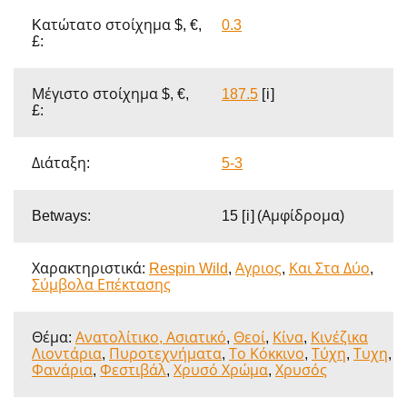
Kατώτατο στοίχημα $, €,
0.3
£:
Μέγιστο στοίχημα $, €,
187.5
[ i ]
£:
Διάταξη:
5-3
Betways:
15
[ i ]
(Αμφίδρομα)
Χαρακτηριστικά:
Respin Wild
,
Αγριος
,
Και Στα Δύο
,
Σύμβολα Επέκτασης
Θέμα:
Ανατολίτικο, Ασιατικό
,
Θεοί
,
Κίνα
,
Κινέζικα
Λιοντάρια
,
Πυροτεχνήματα
,
Το Κόκκινο
,
Τύχη
,
Τυχη
,
Φανάρια
,
Φεστιβάλ
,
Χρυσό Χρώμα
,
Χρυσός