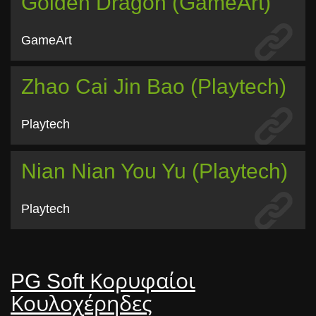
Golden Dragon (GameArt)
GameArt
Zhao Cai Jin Bao (Playtech)
Playtech
Nian Nian You Yu (Playtech)
Playtech
PG Soft Κορυφαίοι
Κουλοχέρηδες