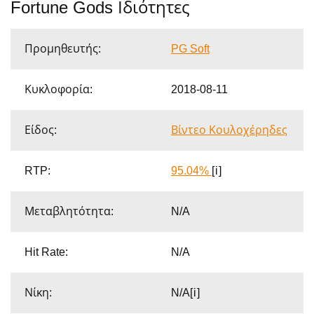
Fortune Gods Ιδιότητες
Προμηθευτής:
PG Soft
Κυκλοφορία:
2018-08-11
Είδος:
Βίντεο Κουλοχέρηδες
RTP:
95.04%
[ i ]
Μεταβλητότητα:
N/A
Hit Rate:
N/A
Νίκη:
N/A
[ i ]