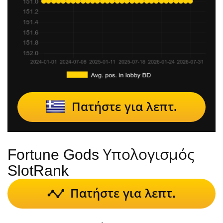
Πατήστε για λεπτ.
Fortune Gods Υπολογισμός
SlotRank
Πατήστε για λεπτ.