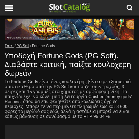
search
Menu
Σπίτι
/
PG Soft
/
Fortune Gods
Υποδοχή Fortune Gods (PG Soft).
Διαβάστε κριτική, παίξτε κουλοχέρη
δωρεάν
Το Fortune Gods είναι ένας κουλοχέρης βίντεο με εξαιρετικά
ασιατικό θέμα από την PG Soft και παίζει σε 5 τροχούς, 3
σειρές και 15 γραμμές στοιχήματος με αμφίδρομη νίκη. Το
παιχνίδι έχει να κάνει με τη λειτουργία Caishen 'money gods'
Respins, όπου θα επωφεληθείτε από κολλώδεις άγριες
περιοχές. Μπορείτε να περιμένετε πληρωμές έως και 3.600
φορές το μερίδιό σας εδώ, αλλά η αστάθεια μπορεί να είναι
κάπως βάναυση σε συνδυασμό με το RTP 95,04 %.