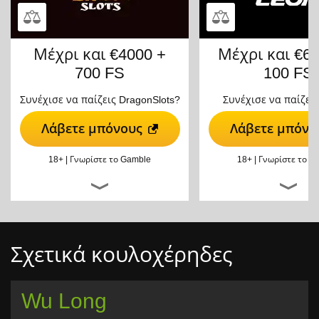
Μέχρι και €4000 +
Μέχρι και €6
700 FS
100 FS
Συνέχισε να παίζεις DragonSlots?
Συνέχισε να παίζει
Λάβετε μπόνους
Λάβετε μπόνο
18+ |
Γνωρίστε το Gamble
18+ |
Γνωρίστε το G
Σχετικά κουλοχέρηδες
Wu Long