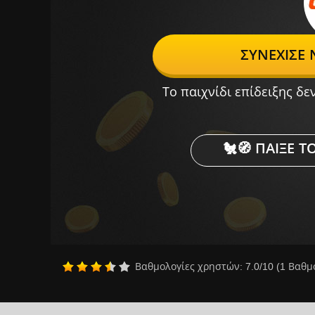
ΣΥΝΈΧΙΣΕ 
Το παιχνίδι επίδειξης δε
🐔🧭 ΠΑΊΞΕ ΤΟ
Βαθμολογίες χρηστών:
7.0
/10
(
1
Βαθμο