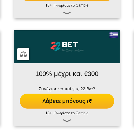
18+ |
Γνωρίστε το Gamble
100% μέχρι και €300
Συνέχισε να παίζεις 22 Bet?
Λάβετε μπόνους
18+ |
Γνωρίστε το Gamble