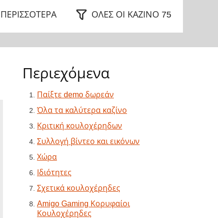
ΠΕΡΙΣΣΌΤΕΡΑ
ΌΛΕΣ ΟΙ ΚΑΖΊΝΟ 75
Περιεχόμενα
Παίξτε demo δωρεάν
Όλα τα καλύτερα καζίνο
Κριτική κουλοχέρηδων
Συλλογή βίντεο και εικόνων
Χώρα
Ιδιότητες
Σχετικά κουλοχέρηδες
Amigo Gaming Κορυφαίοι
Κουλοχέρηδες