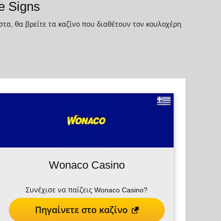
e Signs
στα, θα βρείτε τα καζίνο που διαθέτουν τον κουλοχέρη
Wonaco Casino
Συνέχισε να παίζεις Wonaco Casino?
Πηγαίνετε στο καζίνο