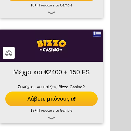
18+ |
Γνωρίστε το Gamble
Μέχρι και €2400 + 150 FS
Συνέχισε να παίζεις Bizzo Casino?
Λάβετε μπόνους
18+ |
Γνωρίστε το Gamble