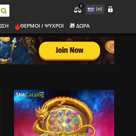
0
site
[el]
language
ΩΣΗ
ΘΕΡΜΟΊ / ΨΥΧΡΟΊ
🎁 ΔΏΡΑ