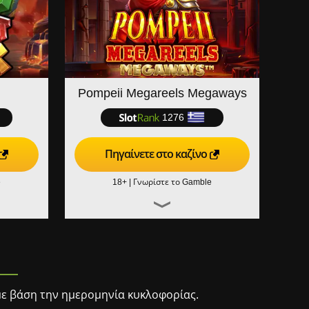
Pompeii Megareels Megaways
1276
Πηγαίνετε στο καζίνο
e
18+ |
Γνωρίστε το Gamble
 με βάση την ημερομηνία κυκλοφορίας.