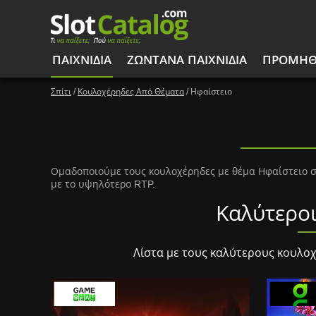
ΠΑΙΧΝΊΔΙΑ
ΖΩΝΤΑΝΆ ΠΑΙΧΝΊΔΙΑ
ΠΡΟΜΗΘ
Σπίτι
/
Κουλοχέρηδες Από Θέματα
/
Ηφαίστειο
Ομαδοποιούμε τους κουλοχέρηδες με θέμα Ηφαίστειο σε
με το υψηλότερο RTP.
Καλύτεροι
Λίστα με τους καλύτερους κουλοχέ