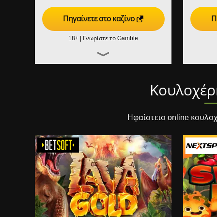
Πηγαίνετε στο καζίνο
Π
18+ |
Γνωρίστε το Gamble
Κουλοχέρ
Ηφαίστειο online κουλο