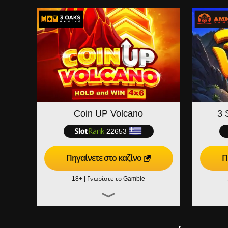
Coin UP Volcano
3 
22653
Πηγαίνετε στο καζίνο
Π
18+ |
Γνωρίστε το Gamble