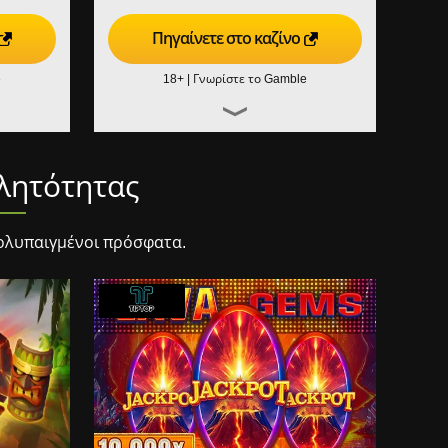
Πηγαίνετε στο καζίνο
e
18+ |
Γνωρίστε το Gamble
λητότητας
 πολυπαιγμένοι πρόσφατα.