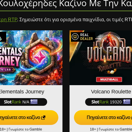
Κουλοχέρηδες Καζίνο Με Την Κ
ερη RTP
. Σημειώστε ότι για ορισμένα παιχνίδια, οι τιμές R
Elementals Journey
Volcano Roulette
N/A
19320
ηγαίνετε στο καζίνο
Πηγαίνετε στο καζίνο
18+ |
Γνωρίστε το Gamble
18+ |
Γνωρίστε το Gambl