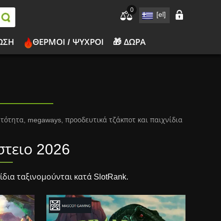
0
site
[el]
language
ΩΣΗ
ΘΕΡΜΟΊ / ΨΥΧΡΟΊ
🎁 ΔΏΡΑ
τότητα, megaways, προοδευτικά τζάκποτ και παιχνίδια
στειο 2026
ίδια ταξινομούνται κατά SlotRank.