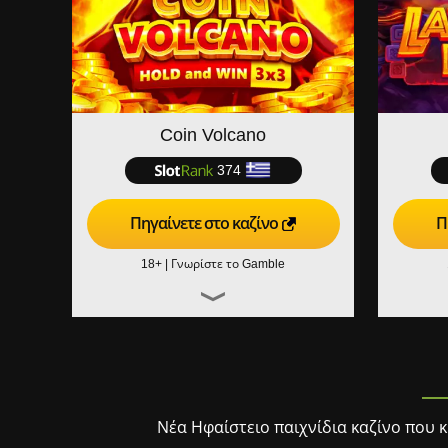
Coin Volcano
374
Πηγαίνετε στο καζίνο
Π
18+ |
Γνωρίστε το Gamble
Νέα Ηφαίστειο παιχνίδια καζίνο που 