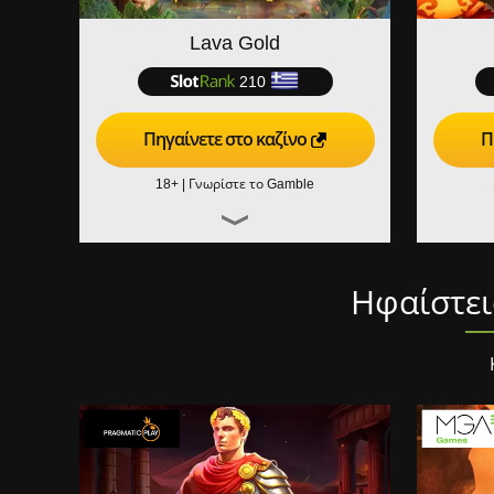
Lava Gold
210
Πηγαίνετε στο καζίνο
Π
18+ |
Γνωρίστε το Gamble
Ηφαίστει