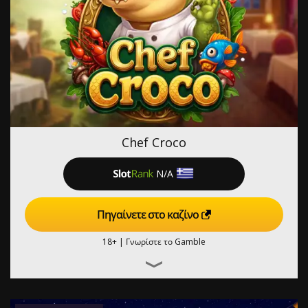
Chef Croco
N/A
Πηγαίνετε στο καζίνο
18+ |
Γνωρίστε το Gamble