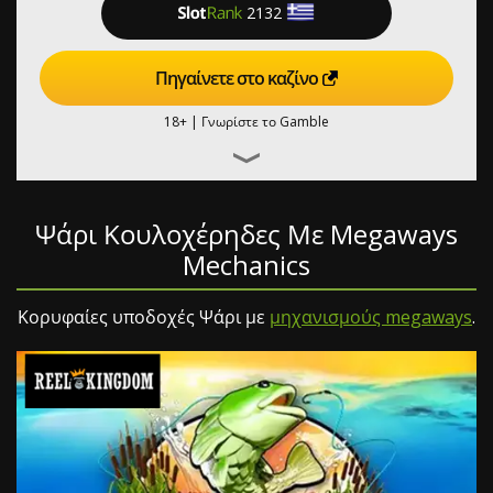
2132
Πηγαίνετε στο καζίνο
18+ |
Γνωρίστε το Gamble
Ψάρι Κουλοχέρηδες Με Megaways
Mechanics
Κορυφαίες υποδοχές Ψάρι με
μηχανισμούς megaways
.