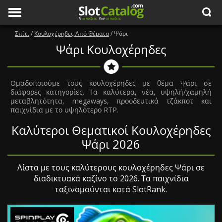
search
Menu
Σπίτι
/
Κουλοχέρηδες Από Θέματα
/
Ψάρι
Ψάρι Κουλοχέρηδες
Ομαδοποιούμε τους κουλοχέρηδες με θέμα Ψάρι σε
διάφορες κατηγορίες. Τα καλύτερα, νέα, υψηλή/χαμηλή
μεταβλητότητα, megaways, προοδευτικά τζάκποτ και
παιχνίδια με το υψηλότερο RTP.
Καλύτεροι Θεματικοί Κουλοχέρηδες
Ψάρι 2026
Λίστα με τους καλύτερους κουλοχέρηδες Ψάρι σε
διαδικτυακά καζίνο το 2026. Τα παιχνίδια
ταξινομούνται κατά SlotRank.