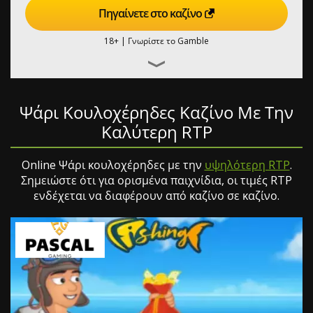
Πηγαίνετε στο καζίνο
18+ |
Γνωρίστε το Gamble
Ψάρι Κουλοχέρηδες Καζίνο Με Την
Καλύτερη RTP
Online Ψάρι κουλοχέρηδες με την
υψηλότερη RTP
.
Σημειώστε ότι για ορισμένα παιχνίδια, οι τιμές RTP
ενδέχεται να διαφέρουν από καζίνο σε καζίνο.