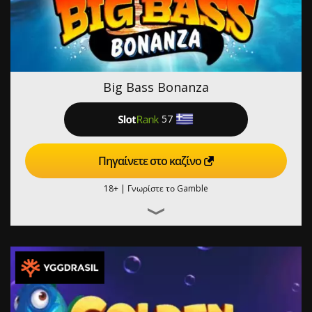
Big Bass Bonanza
57
Πηγαίνετε στο καζίνο
18+ |
Γνωρίστε το Gamble