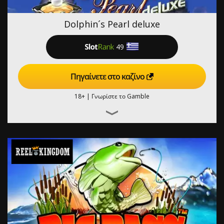
Dolphin´s Pearl deluxe
49
Πηγαίνετε στο καζίνο
18+ |
Γνωρίστε το Gamble