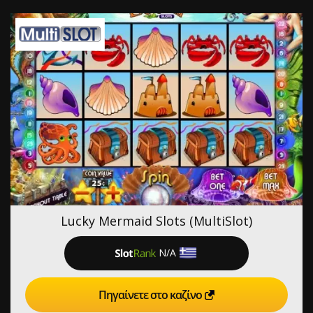
Lucky Mermaid Slots (MultiSlot)
N/A
Πηγαίνετε στο καζίνο