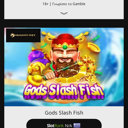
18+ |
Γνωρίστε το Gamble
Gods Slash Fish
N/A