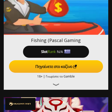
Fishing (Pascal Gaming
N/A
Πηγαίνετε στο καζίνο
18+ |
Γνωρίστε το Gamble