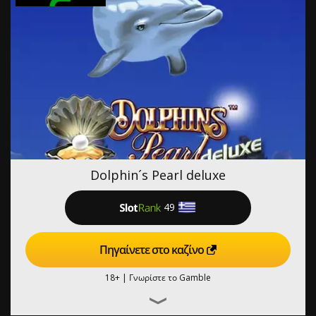
Dolphin´s Pearl deluxe
49
Πηγαίνετε στο καζίνο
18+ |
Γνωρίστε το Gamble