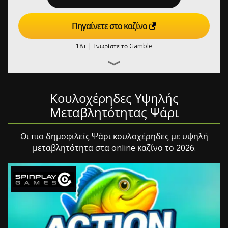
Πηγαίνετε στο καζίνο
18+ |
Γνωρίστε το Gamble
Κουλοχέρηδες Υψηλής
Μεταβλητότητας Ψάρι
Οι πιο δημοφιλείς Ψάρι κουλοχέρηδες με υψηλή
μεταβλητότητα στα online καζίνο το 2026.