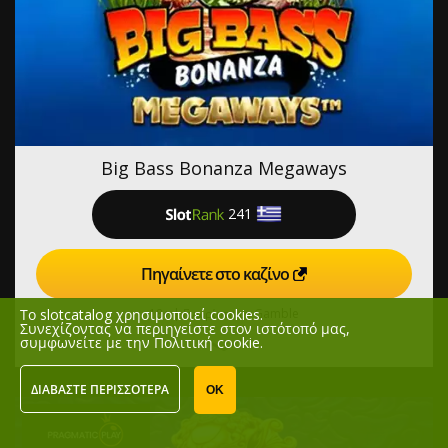
Big Bass Bonanza Megaways
241
Πηγαίνετε στο καζίνο
18+ |
Γνωρίστε το Gamble
Το slotcatalog χρησιμοποιεί cookies.
Συνεχίζοντας να περιηγείστε στον ιστότοπό μας,
συμφωνείτε με την Πολιτική cookie.
ΔΙΑΒΆΣΤΕ ΠΕΡΙΣΣΌΤΕΡΑ
ΟΚ