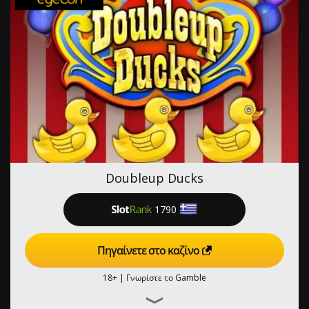
Doubleup Ducks
1790
Πηγαίνετε στο καζίνο
18+ |
Γνωρίστε το Gamble