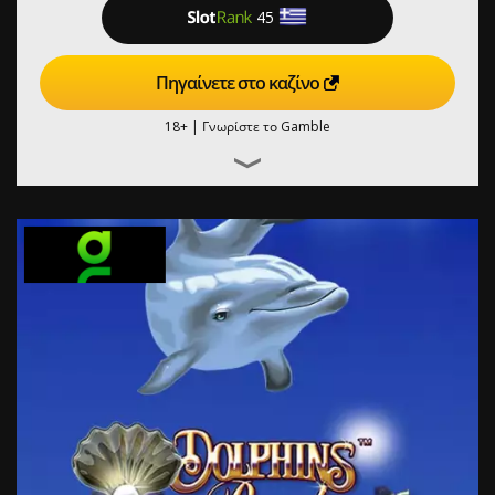
45
Πηγαίνετε στο καζίνο
18+ |
Γνωρίστε το Gamble