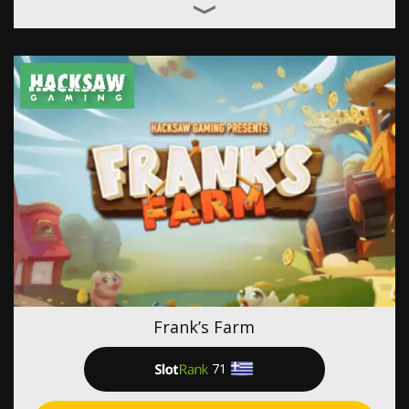
Frank’s Farm
71