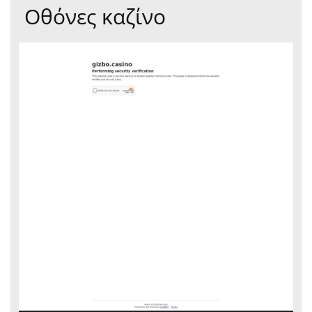
Οθόνες καζίνο