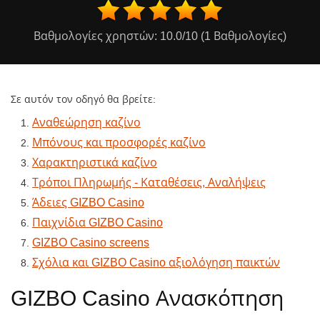
Βαθμολογίες χρηστών:
10.0
/10
(
1
Βαθμολογίες)
Σε αυτόν τον οδηγό θα βρείτε:
Αναθεώρηση καζίνο
Μπόνους και προσφορές καζίνο
Χαρακτηριστικά καζίνο
Τρόποι Πληρωμής - Καταθέσεις, Αναλήψεις
Άδειες GIZBO Casino
Παιχνίδια GIZBO Casino
GIZBO Casino screens
Σχόλια και GIZBO Casino αξιολόγηση παικτών
GIZBO Casino Ανασκόπηση