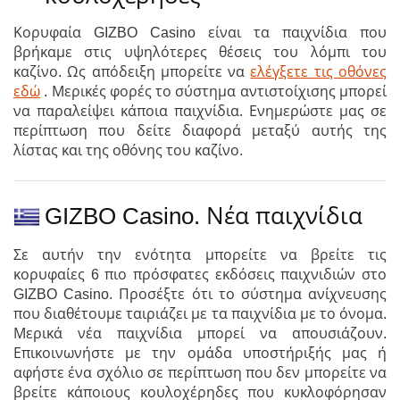
Κορυφαία GIZBO Casino είναι τα παιχνίδια που
βρήκαμε στις υψηλότερες θέσεις του λόμπι του
καζίνο. Ως απόδειξη μπορείτε να
ελέγξετε τις οθόνες
εδώ
. Μερικές φορές το σύστημα αντιστοίχισης μπορεί
να παραλείψει κάποια παιχνίδια. Ενημερώστε μας σε
περίπτωση που δείτε διαφορά μεταξύ αυτής της
λίστας και της οθόνης του καζίνο.
GIZBO Casino. Νέα παιχνίδια
Σε αυτήν την ενότητα μπορείτε να βρείτε τις
κορυφαίες 6 πιο πρόσφατες εκδόσεις παιχνιδιών στο
GIZBO Casino. Προσέξτε ότι το σύστημα ανίχνευσης
που διαθέτουμε ταιριάζει με τα παιχνίδια με το όνομα.
Μερικά νέα παιχνίδια μπορεί να απουσιάζουν.
Επικοινωνήστε με την ομάδα υποστήριξής μας ή
αφήστε ένα σχόλιο σε περίπτωση που δεν μπορείτε να
βρείτε κάποιους κουλοχέρηδες που κυκλοφόρησαν