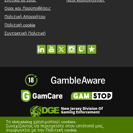
Οροι και Προϋποθέσεις
Πολιτική Απορρήτου
Πολιτική cookie
Συντακτική Πολιτική
linkedin
youtube
twitter
instagram
twitch
trustpilot
Το slotcatalog χρησιμοποιεί cookies.
Συνεχίζοντας να περιηγείστε στον ιστότοπό μας,
συμφωνείτε με την Πολιτική cookie.
Ο τζόγος μπορεί να είναι εθιστικός.
Παίξτε Υπεύθυνα