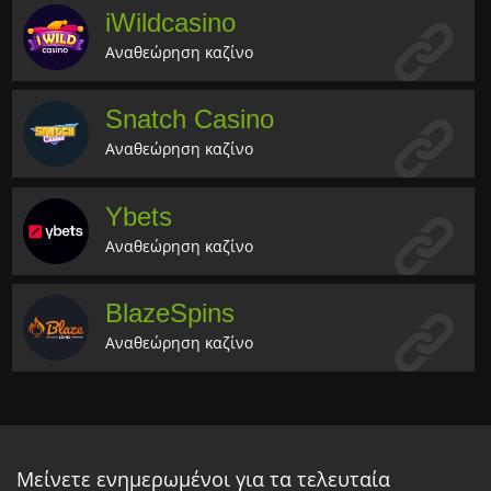
iWildcasino
Αναθεώρηση καζίνο
Snatch Casino
Αναθεώρηση καζίνο
Ybets
Αναθεώρηση καζίνο
BlazeSpins
Αναθεώρηση καζίνο
Μείνετε ενημερωμένοι για τα τελευταία