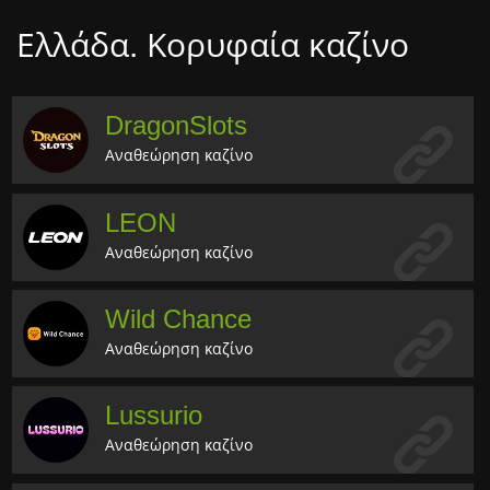
Ελλάδα. Κορυφαία καζίνο
DragonSlots
Αναθεώρηση καζίνο
LEON
Αναθεώρηση καζίνο
Wild Chance
Αναθεώρηση καζίνο
Lussurio
Αναθεώρηση καζίνο