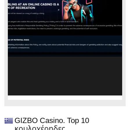
GIZBO Casino. Top 10
κουλοχέρηδες