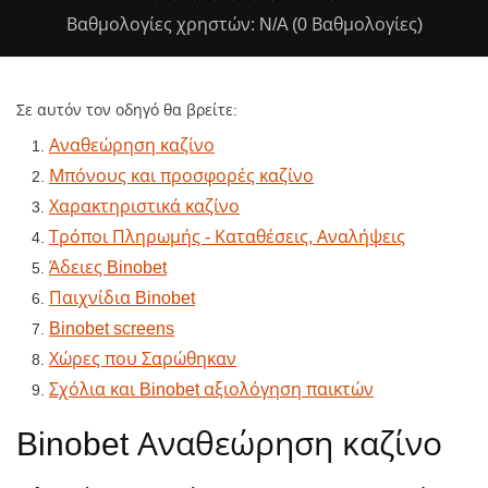
Βαθμολογίες χρηστών:
N/A
(
0
Βαθμολογίες)
Σε αυτόν τον οδηγό θα βρείτε:
Αναθεώρηση καζίνο
Μπόνους και προσφορές καζίνο
Χαρακτηριστικά καζίνο
Τρόποι Πληρωμής - Καταθέσεις, Αναλήψεις
Άδειες Binobet
Παιχνίδια Binobet
Binobet screens
Χώρες που Σαρώθηκαν
Σχόλια και Binobet αξιολόγηση παικτών
Binobet Αναθεώρηση καζίνο