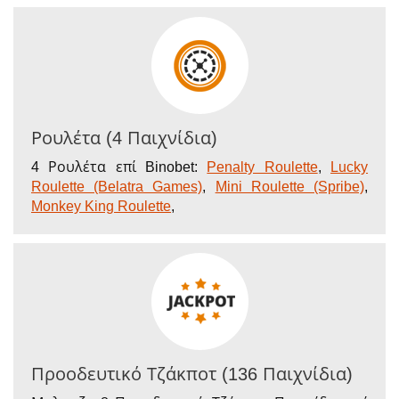
Ρουλέτα (4 Παιχνίδια)
4 Ρουλέτα επί Binobet:
Penalty Roulette
,
Lucky
Roulette (Belatra Games)
,
Mini Roulette (Spribe)
,
Monkey King Roulette
,
Προοδευτικό Τζάκποτ (136 Παιχνίδια)