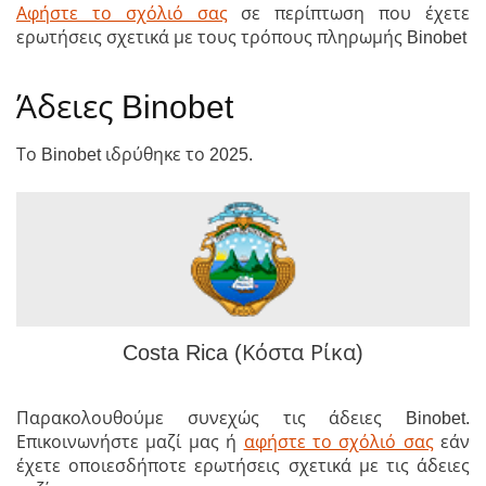
Αφήστε το σχόλιό σας
σε περίπτωση που έχετε
ερωτήσεις σχετικά με τους τρόπους πληρωμής Binobet
Άδειες Binobet
Το Binobet ιδρύθηκε το 2025.
Costa Rica (Κόστα Ρίκα)
Παρακολουθούμε συνεχώς τις άδειες Binobet.
Επικοινωνήστε μαζί μας ή
αφήστε το σχόλιό σας
εάν
έχετε οποιεσδήποτε ερωτήσεις σχετικά με τις άδειες