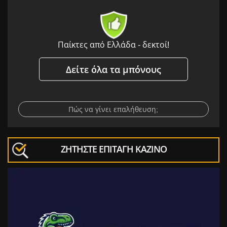
Παίκτες από Ελλάδα - δεκτοί!
Δείτε όλα τα μπόνους
Πώς να γίνει επαλήθευση;
ΖΗΤΉΣΤΕ ΕΠΙΤΑΓΉ ΚΑΖΊΝΟ