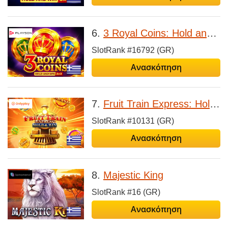
6.
3 Royal Coins: Hold and Win
SlotRank #16792 (GR)
Ανασκόπηση
7.
Fruit Train Express: Hold & Win
SlotRank #10131 (GR)
Ανασκόπηση
8.
Majestic King
SlotRank #16 (GR)
Ανασκόπηση