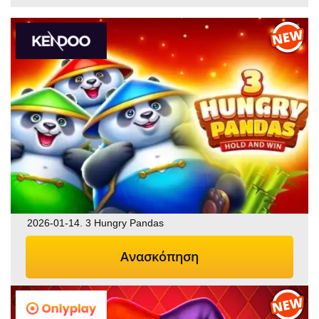
2026-01-14. 3 Hungry Pandas
Ανασκόπηση