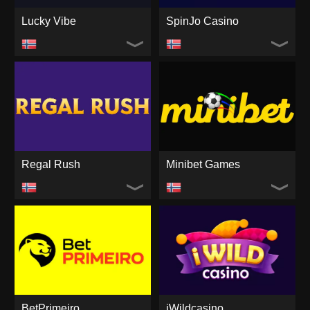
Lucky Vibe
SpinJo Casino
Regal Rush
Minibet Games
BetPrimeiro
iWildcasino