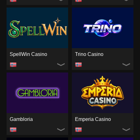
SpellWin Casino
Trino Casino
Gambloria
Emperia Casino