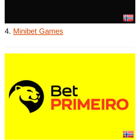
4.
Minibet Games