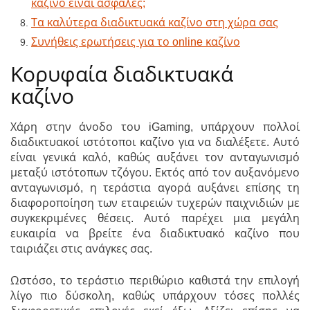
καζίνο είναι ασφαλές;
Τα καλύτερα διαδικτυακά καζίνο στη χώρα σας
Συνήθεις ερωτήσεις για το online καζίνο
Κορυφαία διαδικτυακά
καζίνο
Χάρη στην άνοδο του iGaming, υπάρχουν πολλοί
διαδικτυακοί ιστότοποι καζίνο για να διαλέξετε. Αυτό
είναι γενικά καλό, καθώς αυξάνει τον ανταγωνισμό
μεταξύ ιστότοπων τζόγου. Εκτός από τον αυξανόμενο
ανταγωνισμό, η τεράστια αγορά αυξάνει επίσης τη
διαφοροποίηση των εταιρειών τυχερών παιχνιδιών με
συγκεκριμένες θέσεις. Αυτό παρέχει μια μεγάλη
ευκαιρία να βρείτε ένα διαδικτυακό καζίνο που
ταιριάζει στις ανάγκες σας.
Ωστόσο, το τεράστιο περιθώριο καθιστά την επιλογή
λίγο πιο δύσκολη, καθώς υπάρχουν τόσες πολλές