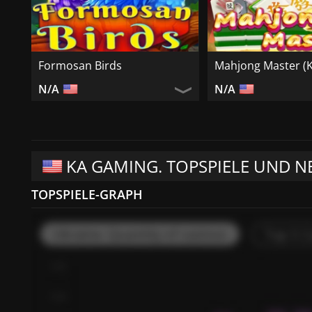
Formosan Birds
Mahjong Master (
N/A
N/A
KA GAMING. TOPSPIELE UND 
TOPSPIELE-GRAPH