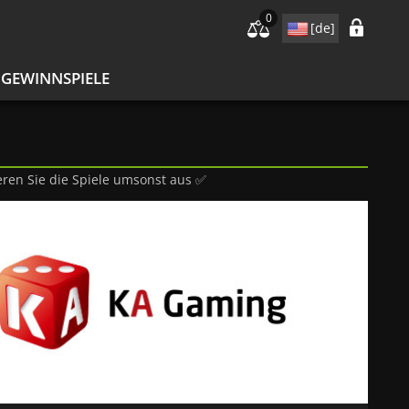
0
site
[de]
language
 GEWINNSPIELE
eren Sie die Spiele umsonst aus ✅