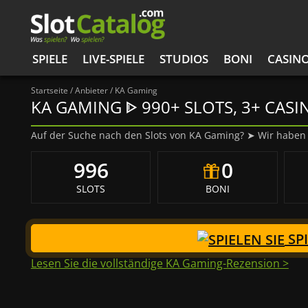
SPIELE
LIVE-SPIELE
STUDIOS
BONI
CASIN
Startseite
/
Anbieter
/
KA Gaming
KA GAMING ᐈ 990+ SLOTS, 3+ CASI
Auf der Suche nach den Slots von KA Gaming? ➤ Wir haben e
996
0
SLOTS
BONI
SPI
Lesen Sie die vollständige KA Gaming-Rezension >