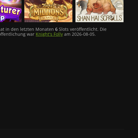
at in den letzten Monaten
6
Slots veröffentlicht. Die
öffentlichung war
Knight's Folly
am 2026-08-05.