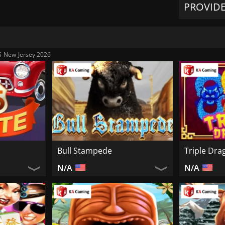
PROVID
S-New-Jersey 2026
Bull Stampede
Triple Dra
N/A
N/A