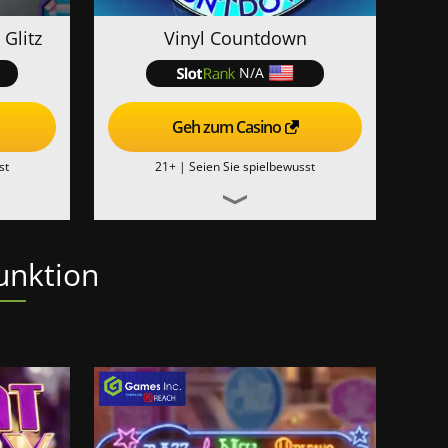
Glitz
Vinyl Countdown
N/A
Geh zum Casino
st
21+ |
Seien Sie spielbewusst
unktion