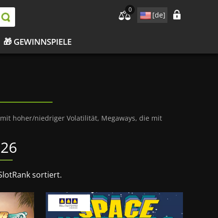
0
site
[de]
language
🎁 GEWINNSPIELE
it hoher/niedriger Volatilität, Megaways, die mit
026
SlotRank sortiert.