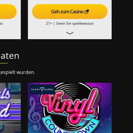
Geh zum Casino
st
21+ |
Seien Sie spielbewusst
maten
 gespielt wurden.