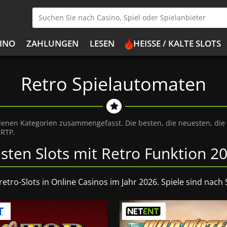
.
INO
ZAHLUNGEN
LESEN
HEISSE / KALTE SLOTS
Retro Spielautomaten
enen Kategorien zusammengefasst. Die besten, die neuesten, die m
 RTP.
sten Slots mit Retro Funktion 2
retro-Slots in Online Casinos im Jahr 2026. Spiele sind nach 