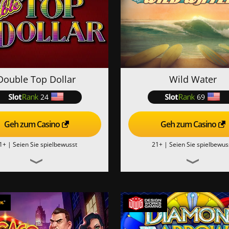
Double Top Dollar
Wild Water
24
69
Geh zum Casino
Geh zum Casino
1+ |
Seien Sie spielbewusst
21+ |
Seien Sie spielbewus