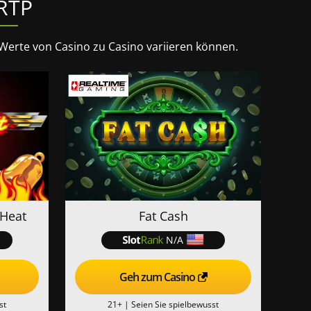
 RTP
 Werte von Casino zu Casino variieren können.
 Heat
Fat Cash
N/A
Geh zum Casino
st
21+ |
Seien Sie spielbewusst