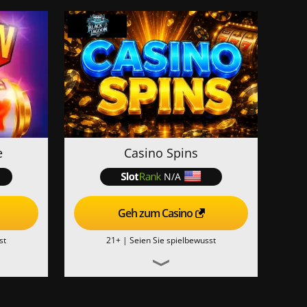
e
Casino Spins
N/A
Geh zum Casino
st
21+ |
Seien Sie spielbewusst