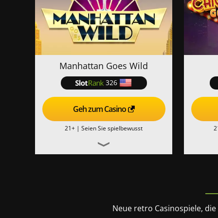
Manhattan Goes Wild
326
Geh zum Casino
21+ |
Seien Sie spielbewusst
2
Neue retro Casinospiele, die