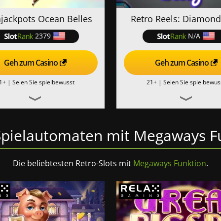
jackpots Ocean Belles
Retro Reels: Diamond 
2379
N/A
Geh zum Casino
Geh zum Casino
1+ |
Seien Sie spielbewusst
21+ |
Seien Sie spielbewus
Spielautomaten mit Megaways F
Die beliebtesten Retro-Slots mit
Megaways Funktion
.