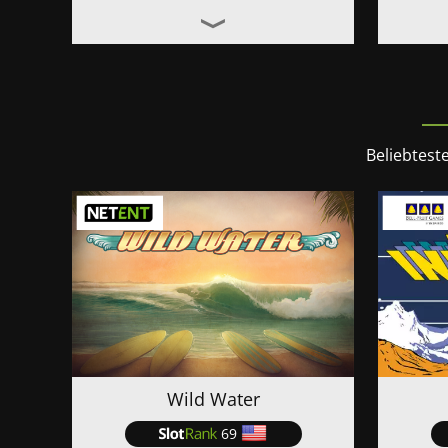
Beliebtest
Wild Water
69