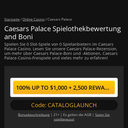
Startseite
/
Online Casino
/
Caesars Palace
Caesars Palace Spielothekbewertung
and Boni
Spielen Sie 0 Slot-Spiele von 0 Spielanbietern im Caesars
Palace Casino. Lesen Sie unsere Caesars Palace-Rezension,
um mehr über Caesars Palace-Boni und -Aktionen, Caesars
Palace-Casino-Freispiele und vieles mehr zu erfahren!
100% UP TO $1,000 + 2,500 REWARD CREDITS
Code: CATALOGLAUNCH
Bonusbeschreibung
| 21+ | Es gelten die AGB |
Seien Sie
spielbewusst