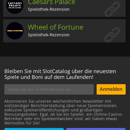
Caesars Palace
Spielothek-Rezension
Wheel of Fortune
Spielothek-Rezension
Bleiben Sie mit SlotCatalog über die neuesten
Spiele und Boni auf dem Laufenden!
Anmelden
Abonnieren Sie unseren wöchentlichen Newsletter mit
vollständiger Berichterstattung über neue Spielversionen,
exklusive Spielveröffentlichungen und großartigen
Bonusangeboten. Egal, ob Sie ein Spieler, ein Online-Casino-
Betreiber oder ein Spieleentwickler sind, wir haben etwas
Wertvolles für Sie!