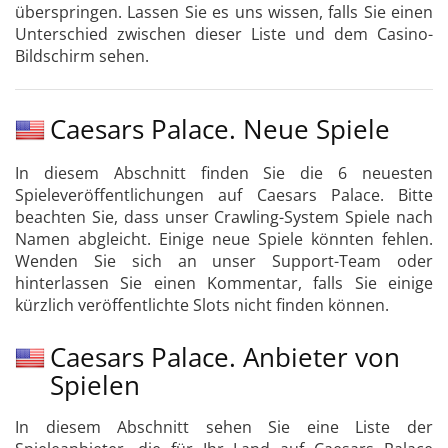
überspringen. Lassen Sie es uns wissen, falls Sie einen
Unterschied zwischen dieser Liste und dem Casino-
Bildschirm sehen.
Caesars Palace. Neue Spiele
In diesem Abschnitt finden Sie die 6 neuesten
Spieleveröffentlichungen auf Caesars Palace. Bitte
beachten Sie, dass unser Crawling-System Spiele nach
Namen abgleicht. Einige neue Spiele könnten fehlen.
Wenden Sie sich an unser Support-Team oder
hinterlassen Sie einen Kommentar, falls Sie einige
kürzlich veröffentlichte Slots nicht finden können.
Caesars Palace. Anbieter von
Spielen
In diesem Abschnitt sehen Sie eine Liste der