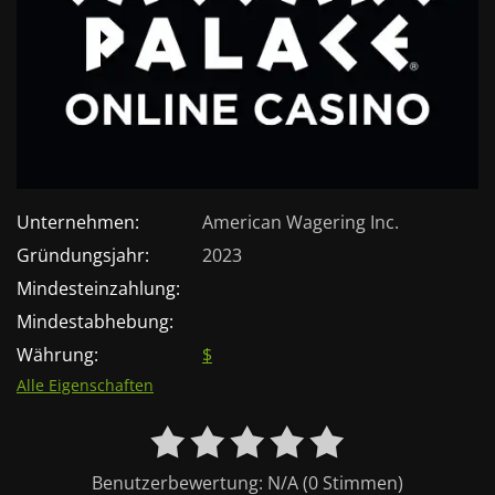
Unternehmen:
American Wagering Inc.
Gründungsjahr:
2023
Mindesteinzahlung:
Mindestabhebung:
Währung:
$
Alle Eigenschaften
Benutzerbewertung:
N/A
(
0
Stimmen)