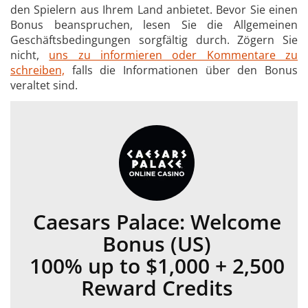
den Spielern aus Ihrem Land anbietet. Bevor Sie einen
Bonus beanspruchen, lesen Sie die Allgemeinen
Geschäftsbedingungen sorgfältig durch. Zögern Sie
nicht,
uns zu informieren oder Kommentare zu
schreiben,
falls die Informationen über den Bonus
veraltet sind.
Caesars Palace: Welcome
Bonus (US)
100% up to $1,000 + 2,500
Reward Credits