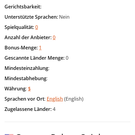
Gerichtsbarkeit:
Unterstützte Sprachen:
Nein
Spielqualität:
0
Anzahl der Anbieter:
0
Bonus-Menge:
1
Gescannte Länder Menge:
0
Mindesteinzahlung
:
Mindestabhebung
:
Währung
:
$
Sprachen vor Ort
:
English
(English)
Zugelassene Länder:
4