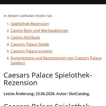
In diesem Leitfaden finden Sie:
Spielothek-Rezension
Casino-Boni und Werbeaktionen
Casino-Attribute
Caesars Palace Spiele
Caesars Palace screens
Kommentare und Rezensionen von Caesars Palace
Spielern
Caesars Palace Spielothek-
Rezension
Letzte Änderung: 23.06.2026. Autor: SlotCatalog.